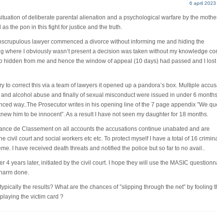
6 april 2023
situation of deliberate parental alienation and a psychological warfare by the mothe
the pon in this fight for justice and the truth.
 unscrupulous lawyer commenced a divorce without informing me and hiding the
ing where I obviously wasn’t present a decision was taken without my knowledge co
so hidden from me and hence the window of appeal (10 days) had passed and I lost
try to correct this via a team of lawyers it opened up a pandora’s box. Multiple accu
ug and alcohol abuse and finally of sexual misconduct were issued in under 6 months
ced way..The Prosecutor writes in his opening line of the 7 page appendix ”We qu
him to be innocent”. As a result I have not seen my daughter for 18 months.
nce de Classement on all accounts the accusations continue unabated and are
civil court and social workers etc etc. To protect myself I have a total of 16 crimin
e. I have received death threats and notified the police but so far to no avail..
r 4 years later, initiated by the civil court. I hope they will use the MASIC questionn
 harm done.
pically the results? What are the chances of ”slipping through the net” by fooling 
playing the victim card ?