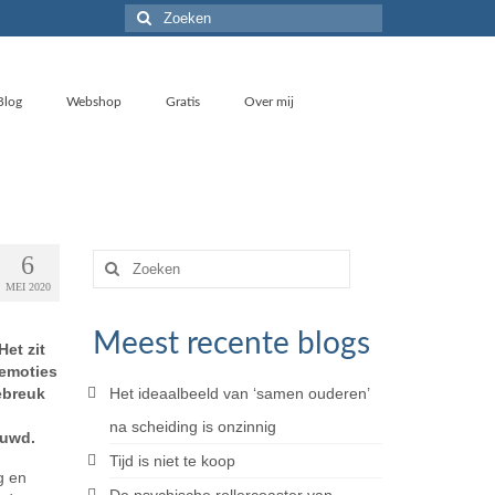
Zoeken
naar:
Blog
Webshop
Gratis
Over mij
6
Zoeken
naar:
MEI 2020
Meest recente blogs
et zit
 emoties
ebreuk
Het ideaalbeeld van ‘samen ouderen’
na scheiding is onzinnig
huwd.
Tijd is niet te koop
g en