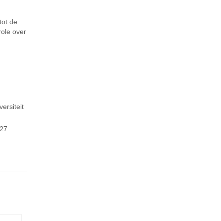
tot de
role over
ersiteit
 27