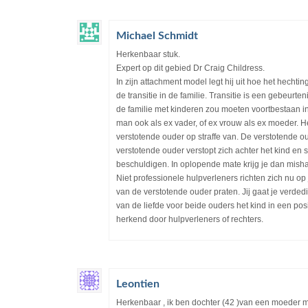
Michael Schmidt
Herkenbaar stuk.
Expert op dit gebied Dr Craig Childress.
In zijn attachment model legt hij uit hoe het hecht
de transitie in de familie. Transitie is een gebeur
de familie met kinderen zou moeten voortbestaan in
man ook als ex vader, of ex vrouw als ex moeder. He
verstotende ouder op straffe van. De verstotende ou
verstotende ouder verstopt zich achter het kind en 
beschuldigen. In oplopende mate krijg je dan misha
Niet professionele hulpverleners richten zich nu o
van de verstotende ouder praten. Jij gaat je verdedi
van de liefde voor beide ouders het kind in een pos
herkend door hulpverleners of rechters.
Leontien
Herkenbaar , ik ben dochter (42 )van een moeder met