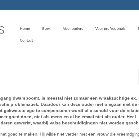
Home
Boek
Voor ouders
Voor professionals
Contact
gang dwarsboomt, is meestal niet zomaar een wraakzuchtige ex. H
hische problematiek. Daardoor kan deze ouder niet omgaan met de
het gekwetste ego te compenseren wordt alle schuld voor de relati
meer goed doen, niet als mens en al helemaal niet als ouder. Heel
 kinderen gewerkt, waarbij valse beschuldigingen niet worden gesc
 om het goed te maken. Hij wilde niet verder met een vrouw die vreemdgin