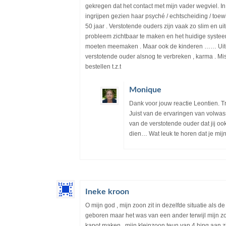
gekregen dat het contact met mijn vader wegviel. I
ingrijpen gezien haar psyché / echtscheiding / toewi
50 jaar . Verstotende ouders zijn vaak zo slim en ui
probleem zichtbaar te maken en het huidige systeem 
moeten meemaken . Maar ook de kinderen …… Uitei
verstotende ouder alsnog te verbreken , karma . Mi
bestellen t.z.t
Monique
Dank voor jouw reactie Leontien. Tr
Juist van de ervaringen van volwas
van de verstotende ouder dat jij oo
dien… Wat leuk te horen dat je mijn
Ineke kroon
O mijn god , mijn zoon zit in dezelfde situatie als
geboren maar het was van een ander terwijl mijn zo
kapot maken , mijn kleinzoon teun van 4 hing aan zi