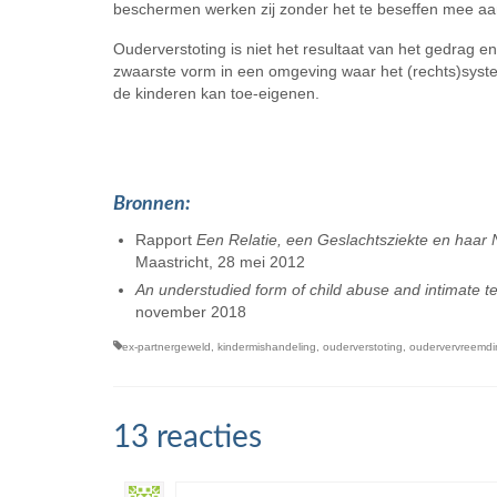
beschermen werken zij zonder het te beseffen mee aa
Ouderverstoting is niet het resultaat van het gedrag en
zwaarste vorm in een omgeving waar het (rechts)systee
de kinderen kan toe-eigenen.
Bronnen:
Rapport
Een Relatie, een Geslachtsziekte en haar
Maastricht, 28 mei 2012
An understudied form of child abuse and intimate te
november 2018
ex-partnergeweld
,
kindermishandeling
,
ouderverstoting
,
oudervervreemdi
13 reacties