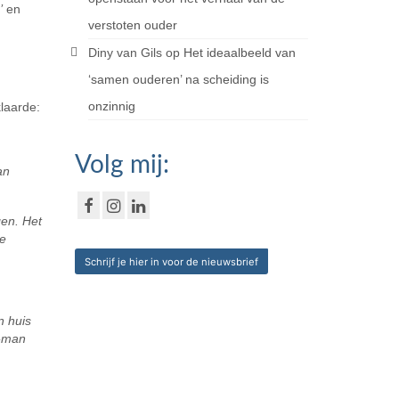
’
en
verstoten ouder
Diny van Gils
op
Het ideaalbeeld van
‘samen ouderen’ na scheiding is
onzinnig
klaarde:
Volg mij:
an
gen. Het
ge
Schrijf je hier in voor de nieuwsbrief
n huis
x-man