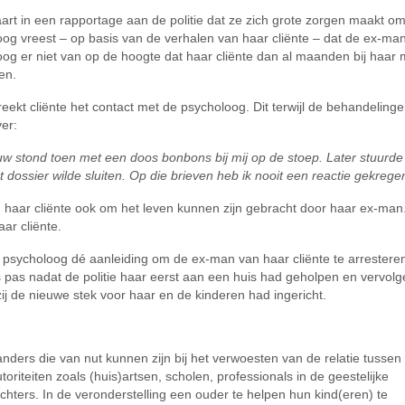
laart in een rapportage aan de politie dat ze zich grote zorgen maakt o
loog vreest – op basis van de verhalen van haar cliënte – dat de ex-ma
oog er niet van op de hoogte dat haar cliënte dan al maanden bij haar
en.
breekt cliënte het contact met de psycholoog. Dit terwijl de behandeling
er:
uw stond toen met een doos bonbons bij mij op de stoep. Later stuurde
 dossier wilde sluiten. Op die brieven heb ik nooit een reactie gekregen
u haar cliënte ook om het leven kunnen zijn gebracht door haar ex-man
aar cliënte.
 psycholoog dé aanleiding om de ex-man van haar cliënte te arrestere
 pas nadat de politie haar eerst aan een huis had geholpen en vervol
ij de nieuwe stek voor haar en de kinderen had ingericht.
ers die van nut kunnen zijn bij het verwoesten van de relatie tussen 
riteiten zoals (huis)artsen, scholen, professionals in de geestelijke
ters. In de veronderstelling een ouder te helpen hun kind(eren) te