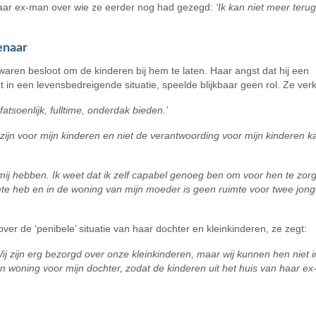
ar haar ex-man over wie ze eerder nog had gezegd:
‘Ik kan niet meer terug
enaar
zwaren besloot om de kinderen bij hem te laten. Haar angst dat hij een
t in een levensbedreigende situatie, speelde blijkbaar geen rol. Ze ver
fatsoenlijk, fulltime, onderdak bieden.’
zijn voor mijn kinderen en niet de verantwoording voor mijn kinderen k
bij mij hebben. Ik weet dat ik zelf capabel genoeg ben om voor hen te zor
te heb en in de woning van mijn moeder is geen ruimte voor twee jon
over de ‘penibele’ situatie van haar dochter en kleinkinderen, ze zegt:
ij zijn erg bezorgd over onze kleinkinderen, maar wij kunnen hen niet i
n woning voor mijn dochter, zodat de kinderen uit het huis van haar e