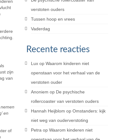
De psychische rollercoaster van
inderen
vlucht
verstoten ouders
m
Tussen hoop en vrees
Vaderdag
eerdere
chting.
Recente reacties
Lux
op
Waarom kinderen niet
als
st zijn
openstaan voor het verhaal van de
rag van
verstoten ouder
Anoniem
op
De psychische
rollercoaster van verstoten ouders
en nemen
Hannah Heijblom
op
Omstanders: kijk
g’ en
niet weg van ouderverstoting
Petra
op
Waarom kinderen niet
ter of
e
openstaan voor het verhaal van de