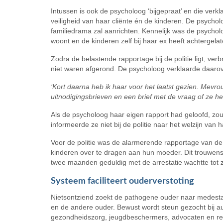
Intussen is ook de psycholoog ‘bijgepraat’ en die verk
veiligheid van haar cliënte én de kinderen. De psycho
familiedrama zal aanrichten. Kennelijk was de psychol
woont en de kinderen zelf bij haar ex heeft achtergelat
Zodra de belastende rapportage bij de politie ligt, ver
niet waren afgerond. De psycholoog verklaarde daarov
‘Kort daarna heb ik haar voor het laatst gezien. Mevro
uitnodigingsbrieven en een brief met de vraag of ze het
Als de psycholoog haar eigen rapport had geloofd, zo
informeerde ze niet bij de politie naar het welzijn van h
Voor de politie was de alarmerende rapportage van de
kinderen over te dragen aan hun moeder. Dit trouwens
twee maanden geduldig met de arrestatie wachtte tot z
Systeem faciliteert ouderverstoting
Nietsontziend zoekt de pathogene ouder naar medestand
en de andere ouder. Bewust wordt steun gezocht bij auto
gezondheidszorg, jeugdbeschermers, advocaten en rech