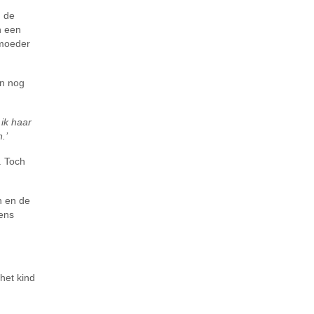
m de
n een
 moeder
en nog
 ik haar
.’
. Toch
n en de
gens
het kind