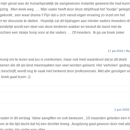
n mijn geval was de huisartspraktijk de aangewezen instantie geweest die had kun
jzing . Men keek weg ….. Mijn vader heeft door deze strijd/haat het “loodje” gelegd
tgekookt , een waar drama !! Fijn dat u zich vanuit eigen ervaring zo inzet om het
ter discussie te stellen . Hopelijk zal dit bijdragen aan minder vaders /moeders di
ndelijk wordt een deel van deze kinderen wakker en besluit de band met de
sschien een stukje hoop voor al die vaders …. Of moeders . Ik ga uw boek zeker
17 juli 2020
|
Re
eurig om te lezen wat jou is overkomen, maar ook heel waardevol dat je dit deelt.
senen die dit als kind meemaakten kan veel worden geleerd. Het ‘verholen’ gedra
k beschrijft, wordt nog te vaak niet herkend door professionals. Met alle gevolgen v
 boek gaat lezen :))
1 juni 2020
 de vader in dit verslag. Valse aangiften en ook bewezen , 10 maanden geleden een 
on al die tijd dacht dat hij een dochter kreeg. Jeugdzorg gaat gewoon door met all
jn vader zijn vader was alles.