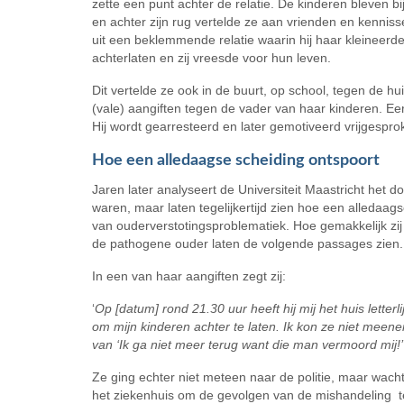
zette een punt achter de relatie. De kinderen bleven
en achter zijn rug vertelde ze aan vrienden en kenniss
uit een beklemmende relatie waarin hij haar kleinee
achterlaten en zij vreesde voor hun leven.
Dit vertelde ze ook in de buurt, op school, tegen de hu
(vale) aangiften tegen de vader van haar kinderen. Ee
Hij wordt gearresteerd en later gemotiveerd vrijgesprok
Hoe een alledaagse scheiding ontspoort
Jaren later analyseert de Universiteit Maastricht het 
waren, maar laten tegelijkertijd zien hoe een alledaags
van ouderverstotings­problematiek. Hoe gemakkelijk zi
de pathogene ouder laten de volgende passages zien.
In een van haar aangiften zegt zij:
‘
Op [datum] rond 21.30 uur heeft hij mij het huis lette
om mijn kinderen achter te laten. Ik kon ze niet meenem
van ‘Ik ga niet meer terug want die man vermoord mij!’
Ze ging echter niet meteen naar de politie, maar wach
het ziekenhuis om de gevolgen van de mishandeling te