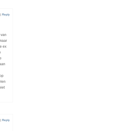
|
Reply
n van
 maar
e ex
e
e
gaan
pop
elen
iet
|
Reply