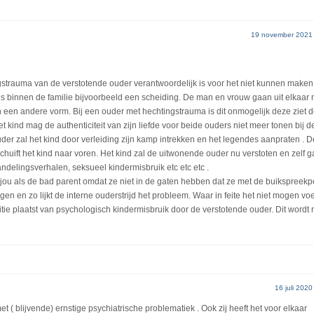
19 november 2021
ingstrauma van de verstotende ouder verantwoordelijk is voor het niet kunnen make
tenis binnen de familie bijvoorbeeld een scheiding. De man en vrouw gaan uit elkaar
 een andere vorm. Bij een ouder met hechtingstrauma is dit onmogelijk deze ziet d
t kind mag de authenticiteit van zijn liefde voor beide ouders niet meer tonen bij d
der zal het kind door verleiding zijn kamp intrekken en het legendes aanpraten . D
schuift het kind naar voren. Het kind zal de uitwonende ouder nu verstoten en zelf 
ndelingsverhalen, seksueel kindermisbruik etc etc etc .
p jou als de bad parent omdat ze niet in de gaten hebben dat ze met de buikspreek
gen en zo lijkt de interne ouderstrijd het probleem. Waar in feite het niet mogen vo
itie plaatst van psychologisch kindermisbruik door de verstotende ouder. Dit wordt n
16 juli 2020
 ( blijvende) ernstige psychiatrische problematiek . Ook zij heeft het voor elkaar