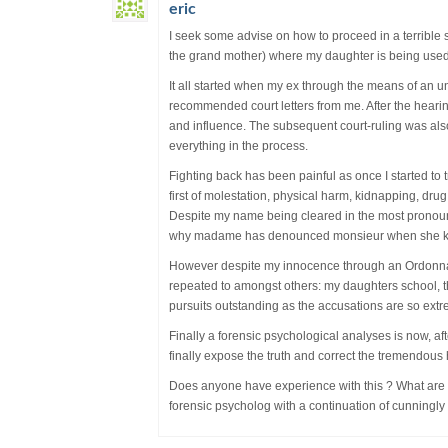
eric
I seek some advise on how to proceed in a terrible 
the grand mother) where my daughter is being used as 
It all started when my ex through the means of an
recommended court letters from me. After the hear
and influence. The subsequent court-ruling was al
everything in the process.
Fighting back has been painful as once I started to 
first of molestation, physical harm, kidnapping, dr
Despite my name being cleared in the most pronoun
why madame has denounced monsieur when she knew 
However despite my innocence through an Ordonna
repeated to amongst others: my daughters school, the 
pursuits outstanding as the accusations are so extrem
Finally a forensic psychological analyses is now, afte
finally expose the truth and correct the tremendous
Does anyone have experience with this ? What are ty
forensic psycholog with a continuation of cunningly 