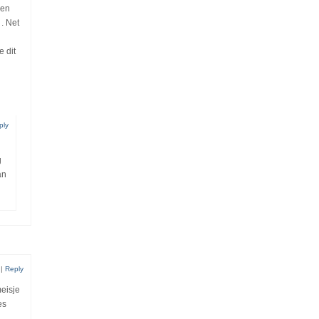
nen
 . Net
e dit
ply
g
an
|
Reply
meisje
es