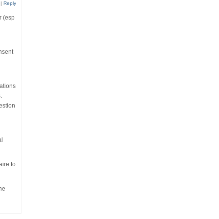
|
Reply
r (esp
nsent
sations
.
estion
al
aire to
the