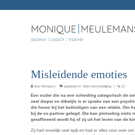
Misleidende emoties
door
Monique
|
geplaatst in:
Valse beschuldiging
|
13
Een ouder die na een scheiding categorisch de om
veel dieper en dikwijls is er sprake van een psyc
die horen bij het beëindigen van een relatie. Om 
bij de ex-partner gelegd. Die kan plotseling niets 
geraffineerd wordt hij of zij uit het leven van de
Zij had vreselijk veel spijt en had er alles voor over