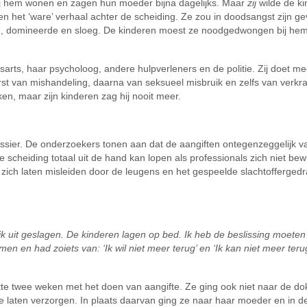
 bij hem wonen en zagen hun moeder bijna dagelijks. Maar
zij
wilde de k
en het ‘ware’ verhaal achter de scheiding. Ze zou in doodsangst zijn ge
rde, domineerde en sloeg. De kinderen moest ze noodgedwongen bij he
isarts, haar psycholoog, andere hulpverleners en de politie. Zij doet m
rst van mishandeling, daarna van seksueel misbruik en zelfs van verkra
en, maar zijn kinderen zag hij nooit meer.
dossier. De onderzoekers tonen aan dat de aangiften ontegenzeggelijk v
e scheiding totaal uit de hand kan lopen als professionals zich niet bewu
j zich laten misleiden door de leugens en het gespeelde slachtofferged
rlijk uit geslagen. De kinderen lagen op bed. Ik heb de beslissing moet
en en had zoiets van: ‘Ik wil niet meer terug’ en ‘Ik kan niet meer teru
tte twee weken met het doen van aangifte. Ze ging ook niet naar de dok
 laten verzorgen. In plaats daarvan ging ze naar haar moeder en in d