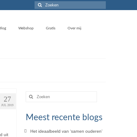
Zoeken
naar:
Blog
Webshop
Gratis
Over mij
Zoeken
27
naar:
JUL 2019
Meest recente blogs
Het ideaalbeeld van ‘samen ouderen’
d uit